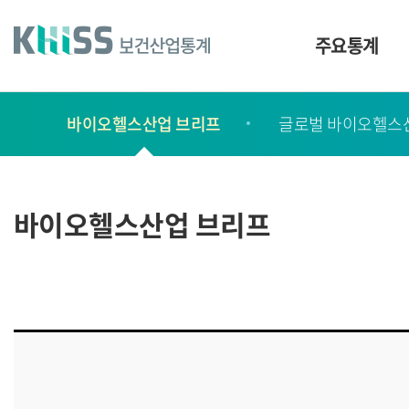
바
로
가
주요통계
기
및
건
보
너
바이오헬스산업 브리프
글로벌 바이오헬스
고
띄
기
서
링
ㆍ
크
간
바이오헬스산업 브리프
행
물