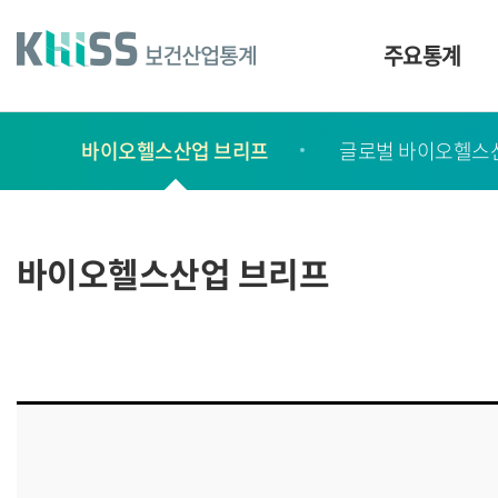
바
로
가
주요통계
기
및
건
보
너
바이오헬스산업 브리프
글로벌 바이오헬스
고
띄
기
서
링
ㆍ
크
간
바이오헬스산업 브리프
행
물