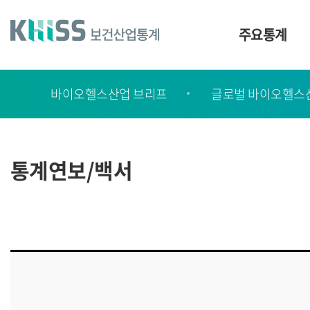
바
로
가
주요통계
기
및
건
보
너
바이오헬스산업 브리프
글로벌 바이오헬스
고
띄
기
서
링
ㆍ
크
간
통계연보/백서
행
물