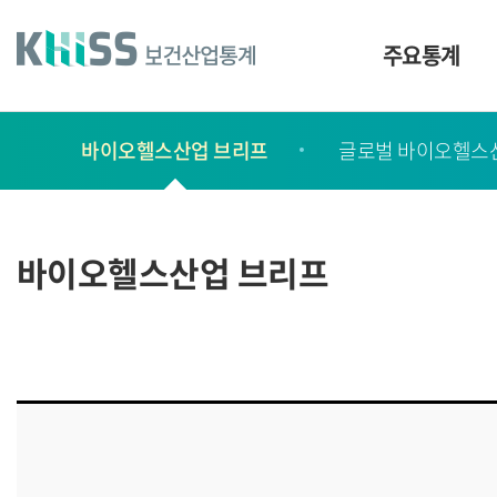
바
로
가
주요통계
기
및
건
보
너
바이오헬스산업 브리프
글로벌 바이오헬스
고
띄
기
서
링
ㆍ
크
간
바이오헬스산업 브리프
행
물