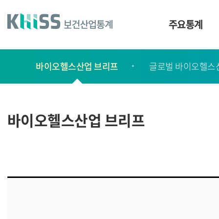
바
로
가
주요통계
기
및
건
보
너
바이오헬스산업 브리프
글로벌 바이오헬스
고
띄
기
서
링
ㆍ
크
간
바이오헬스산업 브리프
행
물