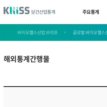
바
로
가
주요통계
기
및
건
보
너
바이오헬스산업 브리프
글로벌 바이오헬스
고
띄
기
서
링
ㆍ
크
간
해외통계간행물
행
물