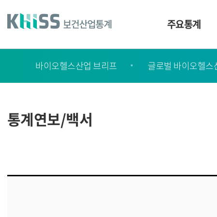
바
로
가
주요통계
기
및
건
보
너
바이오헬스산업 브리프
글로벌 바이오헬스
고
띄
기
서
링
ㆍ
크
간
통계연보/백서
행
물