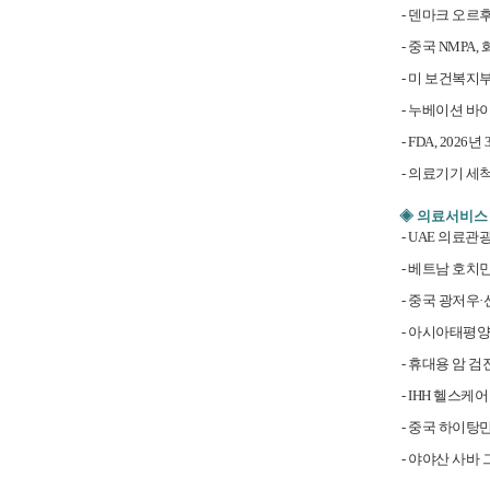
-
덴마크 오르후
-
중국 NMPA,
-
미 보건복지부
-
누베이션 바이
-
FDA, 202
-
의료기기 세척
◈ 의료서비스
-
UAE 의료관광
-
베트남 호치민
-
중국 광저우·
-
아시아태평양 의
-
휴대용 암 검
-
IHH 헬스케
-
중국 하이탕만
-
야야산 사바 