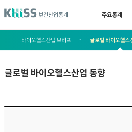
바
로
가
주요통계
기
및
건
보
너
바이오헬스산업 브리프
글로벌 바이오헬스
고
띄
기
서
링
ㆍ
크
간
글로벌 바이오헬스산업 동향
행
물