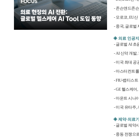
-
존슨앤드존슨, 
-
모로코, EU산
-
중국, 글로벌
◈ 의료 인공
-
글로벌 AI 초
-
AI 신약 개발
-
미국 최대 공공
-
마스터컨트롤, 
-
FIU-뱁티스트
-
GE 헬스케어,
-
마운트 시나이
-
미국 유타주, 
◈ 제약·의료
-
글로벌 제약사
-
중동 전쟁으로