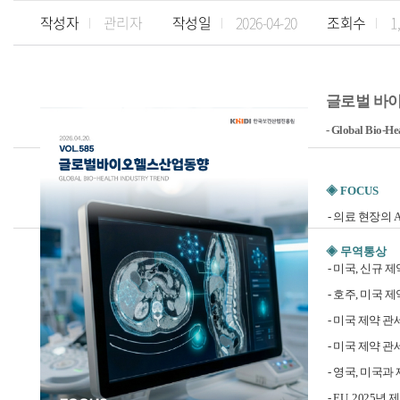
작성자
관리자
작성일
2026-04-20
조회수
1
글로벌 바이오헬
- Global Bio-He
◈ FOCUS
-
의료 현장의 AI
◈ 무역통상
-
미국, 신규 
-
호주, 미국 
-
미국 제약 관세
-
미국 제약 관세
-
영국, 미국과
-
EU, 2025년