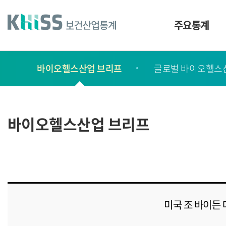
바
로
가
주요통계
기
및
건
보
너
바이오헬스산업 브리프
글로벌 바이오헬스
고
띄
기
서
링
ㆍ
크
간
바이오헬스산업 브리프
행
물
미국 조 바이든