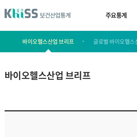
바
로
가
주요통계
기
및
건
보
너
바이오헬스산업 브리프
글로벌 바이오헬스
고
띄
기
서
링
ㆍ
크
간
바이오헬스산업 브리프
행
물