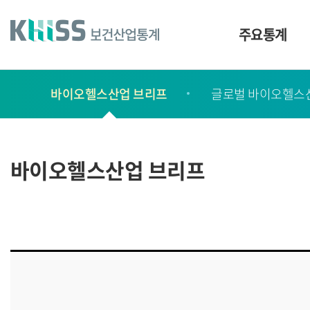
바
로
가
주요통계
기
및
건
보
너
바이오헬스산업 브리프
글로벌 바이오헬스
고
띄
기
서
링
ㆍ
크
간
바이오헬스산업 브리프
행
물