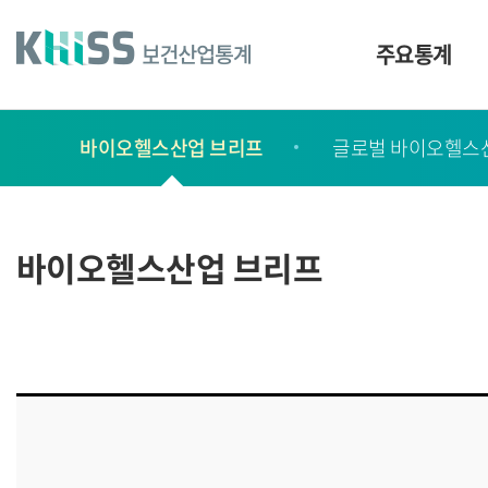
바
로
가
주요통계
기
및
건
보
너
바이오헬스산업 브리프
글로벌 바이오헬스
고
띄
기
서
링
ㆍ
크
간
바이오헬스산업 브리프
행
물