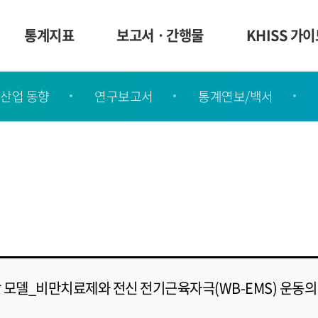
통계지표
보고서ㆍ간행물
KHISS 가
산업 동향
연구보고서
통계연보/백서
 모델_비만치료제와 전신 전기근육자극(WB-EMS) 운동의