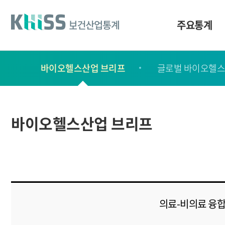
바
로
가
주요통계
기
및
건
보
너
바이오헬스산업 브리프
글로벌 바이오헬스
고
띄
기
서
링
ㆍ
크
간
바이오헬스산업 브리프
행
물
의료-비의료 융합