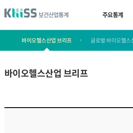
바
로
가
주요통계
기
및
건
보
너
바이오헬스산업 브리프
글로벌 바이오헬스
고
띄
기
서
링
ㆍ
크
간
바이오헬스산업 브리프
행
물