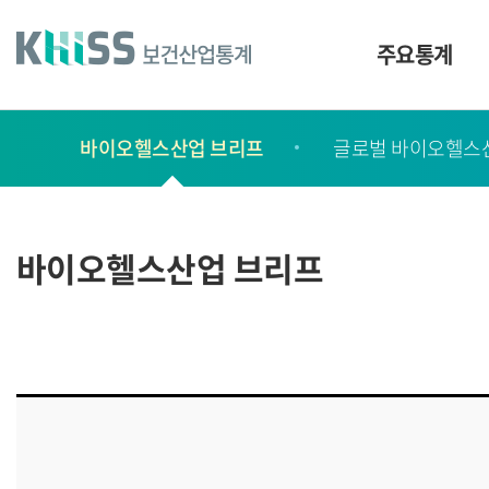
바
로
가
주요통계
기
및
건
보
너
바이오헬스산업 브리프
글로벌 바이오헬스
고
띄
기
서
링
ㆍ
크
간
바이오헬스산업 브리프
행
물