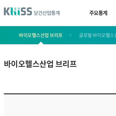
바
로
가
주요통계
기
및
건
보
너
바이오헬스산업 브리프
글로벌 바이오헬스
고
띄
기
서
링
ㆍ
크
간
바이오헬스산업 브리프
행
물