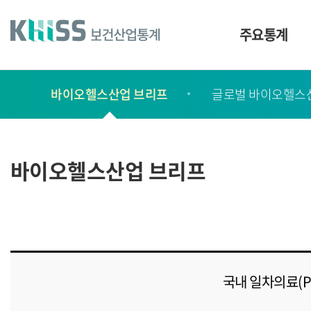
바
로
가
주요통계
기
및
건
보
너
바이오헬스산업 브리프
글로벌 바이오헬스
고
띄
기
서
링
ㆍ
크
간
바이오헬스산업 브리프
행
물
국내 일차의료(P