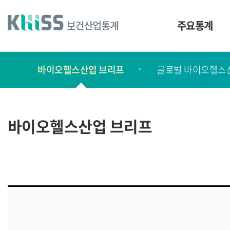
바
로
가
주요통계
기
및
건
보
너
바이오헬스산업 브리프
글로벌 바이오헬스
고
띄
기
서
링
ㆍ
크
간
바이오헬스산업 브리프
행
물