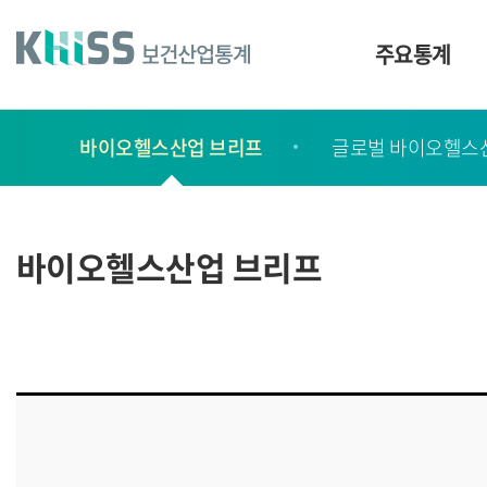
바
로
가
주요통계
기
및
건
보
너
바이오헬스산업 브리프
글로벌 바이오헬스
고
띄
기
서
링
ㆍ
크
간
바이오헬스산업 브리프
행
물