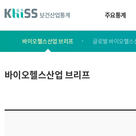
바
로
가
주요통계
기
및
건
보
너
바이오헬스산업 브리프
글로벌 바이오헬스
고
띄
기
서
링
ㆍ
크
간
바이오헬스산업 브리프
행
물