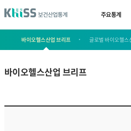
바
로
가
주요통계
기
및
건
보
너
바이오헬스산업 브리프
글로벌 바이오헬스
고
띄
기
서
링
ㆍ
크
간
바이오헬스산업 브리프
행
물