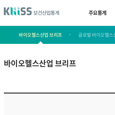
바
로
가
주요통계
기
및
건
보
너
바이오헬스산업 브리프
글로벌 바이오헬스
고
띄
기
서
링
ㆍ
크
간
바이오헬스산업 브리프
행
물