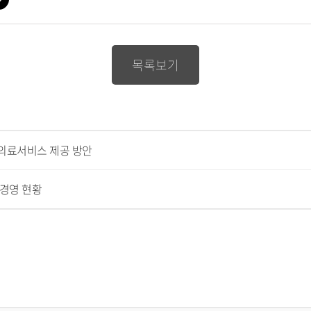
일
다
운
로
드
목록보기
격의료서비스 제공 방안
 경영 현황