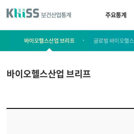
바
로
가
주요통계
기
및
건
보
너
바이오헬스산업 브리프
글로벌 바이오헬스
고
띄
기
서
링
ㆍ
크
간
바이오헬스산업 브리프
행
물