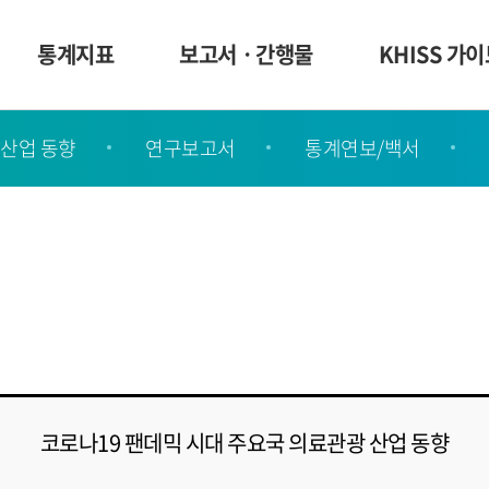
통계지표
보고서ㆍ간행물
KHISS 가
산업 동향
연구보고서
통계연보/백서
코로나19 팬데믹 시대 주요국 의료관광 산업 동향