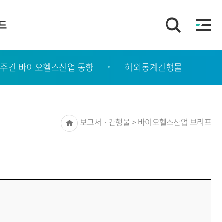
이드
주간 바이오헬스산업 동향
해외통계간행물
Home
보고서ㆍ간행물 > 바이오헬스산업 브리프