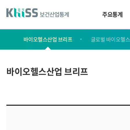
바
로
가
주요통계
기
및
건
보
너
바이오헬스산업 브리프
글로벌 바이오헬스
고
띄
기
서
링
ㆍ
크
간
바이오헬스산업 브리프
행
물