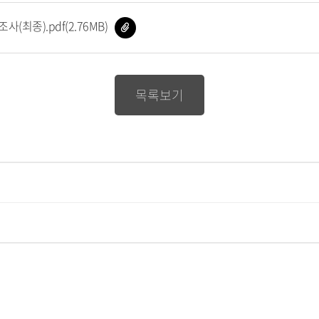
파
(최종).pdf(2.76MB)
일
다
운
로
드
목록보기
드