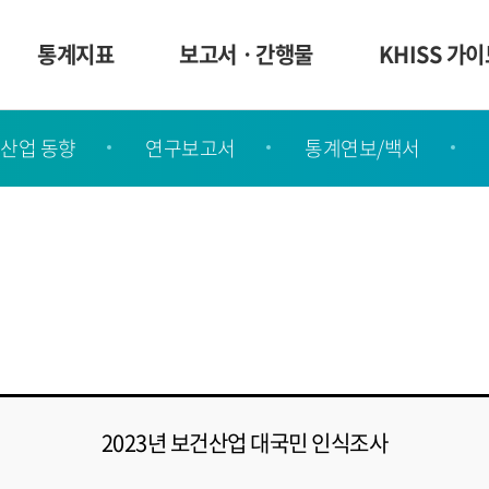
통계지표
보고서ㆍ간행물
KHISS 가
산업 동향
연구보고서
통계연보/백서
2023년 보건산업 대국민 인식조사