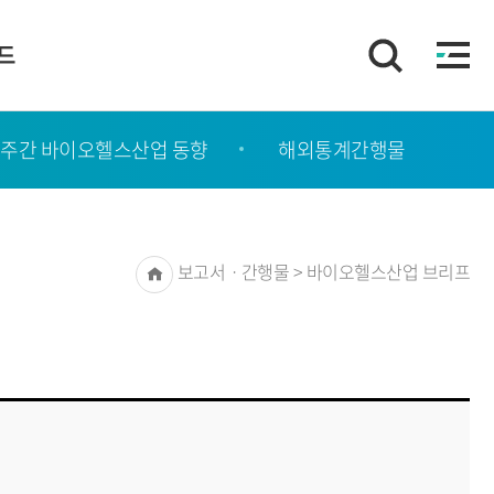
이드
주간 바이오헬스산업 동향
해외통계간행물
Home
보고서ㆍ간행물 > 바이오헬스산업 브리프