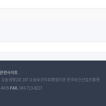
관련사이트
오송읍 오송생명2로 187 오송보건의료행정타운 한국보건산업진흥원
-8435
FAX.
043-713-8227