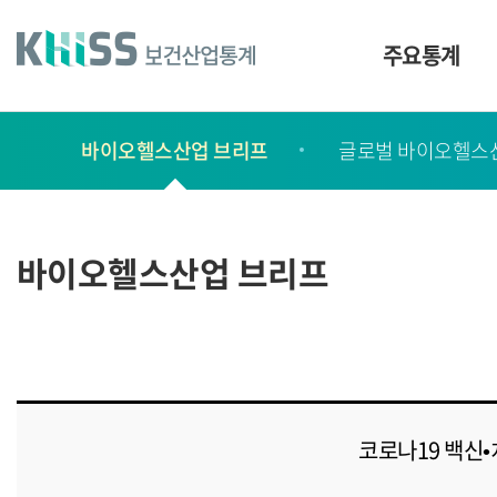
바
로
가
주요통계
기
및
건
보
너
바이오헬스산업 브리프
글로벌 바이오헬스
고
띄
기
서
링
ㆍ
크
간
바이오헬스산업 브리프
행
물
코로나19 백신•