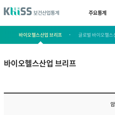
바
로
가
주요통계
기
및
건
보
너
바이오헬스산업 브리프
글로벌 바이오헬스
고
띄
기
서
링
ㆍ
크
간
바이오헬스산업 브리프
행
물
암