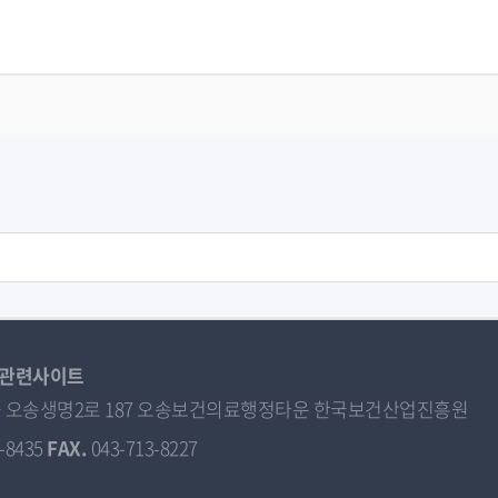
관련사이트
오송읍 오송생명2로 187 오송보건의료행정타운 한국보건산업진흥원
-8435
FAX.
043-713-8227