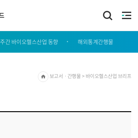
이드
주간 바이오헬스산업 동향
해외통계간행물
Home
보고서ㆍ간행물 > 바이오헬스산업 브리프