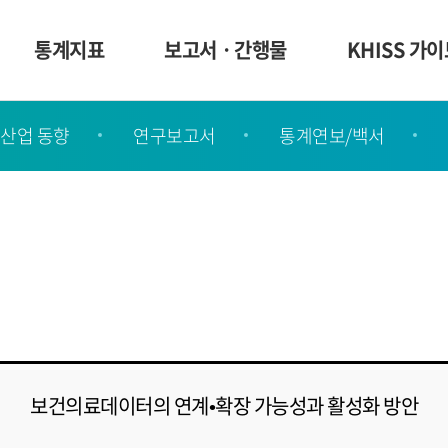
통계지표
보고서ㆍ간행물
KHISS 가
산업 동향
연구보고서
통계연보/백서
보건의료데이터의 연계•확장 가능성과 활성화 방안