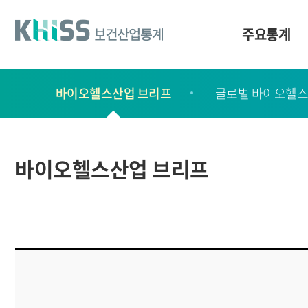
바
로
가
주요통계
기
및
건
보
너
바이오헬스산업 브리프
글로벌 바이오헬스
고
띄
기
서
링
ㆍ
크
간
바이오헬스산업 브리프
행
물