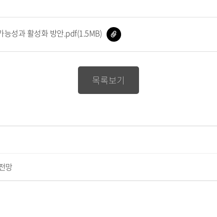
파
성과 활성화 방안.pdf(1.5MB)
일
다
운
로
드
목록보기
 전망