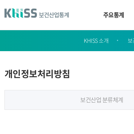
바
로
가
주요통계
기
및
건
KHISS
너
KHISS 소개
보
가
띄
기
이
링
드
크
개인정보처리방침
보건산업 분류체계