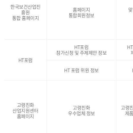
보
한국보건산업진
홈페이지
맞
파
흥원
통합회원정보
일
통합 홈페이지
명,
개
인
정
보
HT포럼
H
처
참가신청 및 주제제안 정보
리
HT포럼
목
적,
HT 포럼 위원 정보
개
인
정
보
항
목,
고령친화
보
고령친화
고령친
산업지원센터
유
우수업체 정보
제품
홈페이지
기
간
안