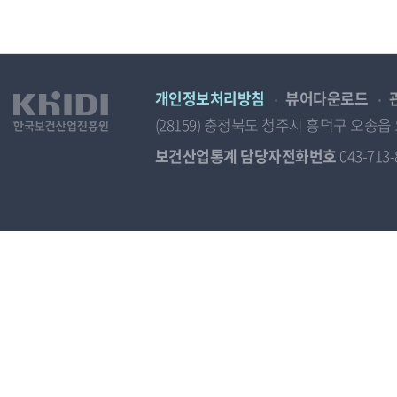
도
별
추
정
치
안
개인정보처리방침
뷰어다운로드
내
(28159) 충청북도 청주시 흥덕구 오
보건산업통계 담당자전화번호
043-713-