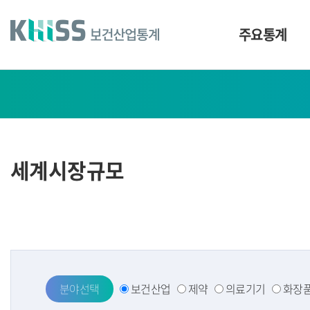
바
로
가
주요통계
기
및
건
주
너
요
띄
기
통
링
계
크
세계시장규모
분야선택
보건산업
제약
의료기기
화장