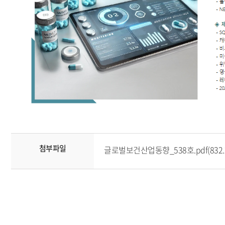
첨부파일
글로벌보건산업동향_538호.pdf(832.