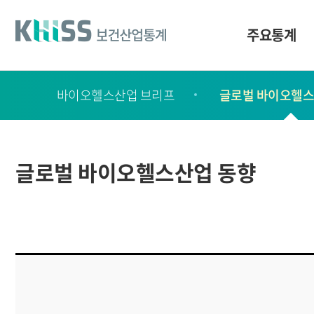
바
로
가
주요통계
기
및
건
보
너
바이오헬스산업 브리프
글로벌 바이오헬스
고
띄
기
서
링
ㆍ
크
간
글로벌 바이오헬스산업 동향
행
물