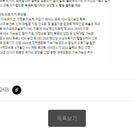
파
2KB)
일
다
운
로
드
목록보기