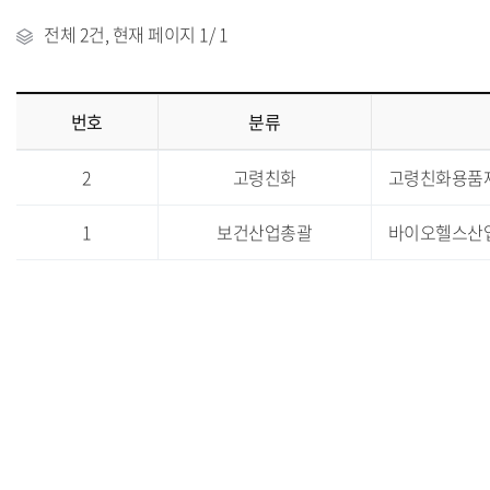
전체
2건
, 현재 페이지
1
/ 1
번호
분류
통
2
고령친화
고령친화용품
계
표
공
1
보건산업총괄
바이오헬스산
표
일
정
:
번
호,
분
류,
공
표
자
료