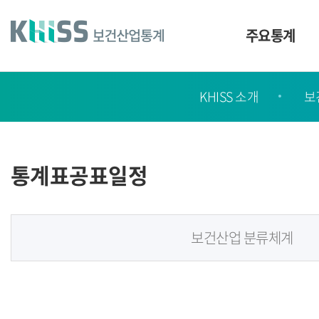
바
로
가
주요통계
기
및
건
KHISS
너
KHISS 소개
보
가
띄
기
이
링
드
크
통계표공표일정
보건산업 분류체계