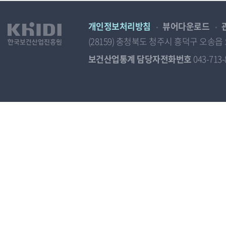
명,
작
성
개인정보처리방침
뷰어다운로드
주
기,
(28159) 충청북도 청주시 흥덕구 오
공
표
보건산업통계 담당자전화번호
043-713-
자
료,
최
종
시
점
에
따
른
게
시
글
목
록