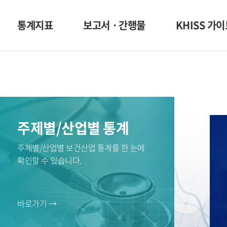
통계지표
보고서ㆍ간행물
KHISS 가
주제별/산업별 통계
주제별/산업별 보건산업 통계를 한 눈에
확인할 수 있습니다.
바로가기 →