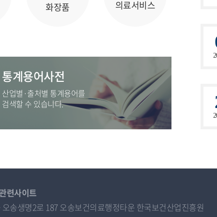
의료서비스
화장품
2
통계용어사전
산업별·출처별 통계용어를
검색할 수 있습니다.
2
관련사이트
오송읍 오송생명2로 187 오송보건의료행정타운 한국보건산업진흥원