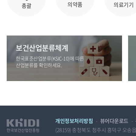
의약품
의료기기
총괄
보건산업분류체계
한국표준산업분류(KSIC-10)에 따른
산업분류를 확인하세요.
개인정보처리방침
뷰어다운로드
(28159) 충청북도 청주시 흥덕구 