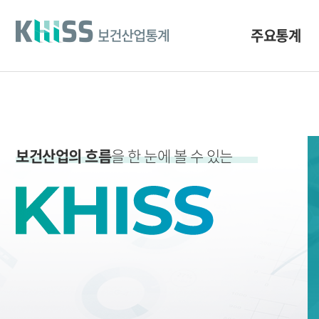
바
로
가
주요통계
기
및
건
너
띄
기
링
크
보건산업의 흐름
을 한 눈에 볼 수 있는