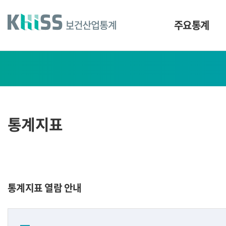
바
로
가
주요통계
기
및
건
통
너
계
띄
기
지
링
표
크
통계지표
통계지표 열람 안내