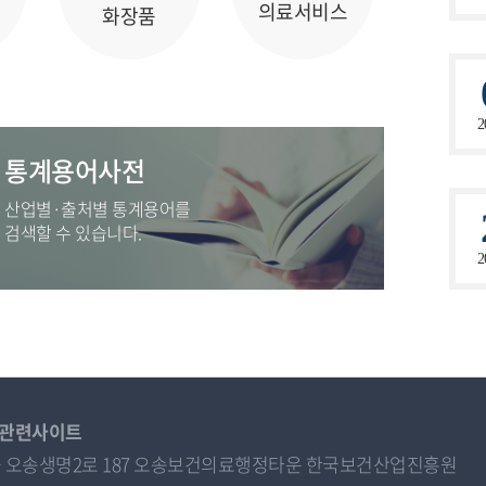
의료서비스
화장품
2
통계용어사전
산업별·출처별 통계용어를
검색할 수 있습니다.
2
관련사이트
오송읍 오송생명2로 187 오송보건의료행정타운 한국보건산업진흥원