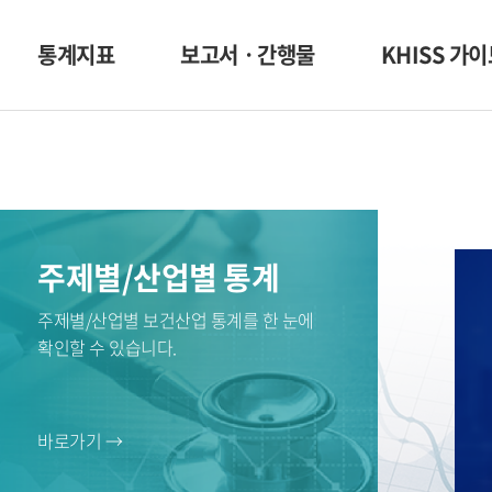
통계지표
보고서ㆍ간행물
KHISS 가
주제별/산업별 통계
주제별/산업별 보건산업 통계를 한 눈에
확인할 수 있습니다.
바로가기 →