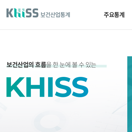
바
로
가
주요통계
기
및
건
너
띄
기
링
크
보건산업의 흐름
을 한 눈에 볼 수 있는