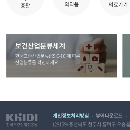
의약품
의료기기
총괄
보건산업분류체계
한국표준산업분류(KSIC-10)에 따른
산업분류를 확인하세요.
개인정보처리방침
뷰어다운로드
(28159) 충청북도 청주시 흥덕구 