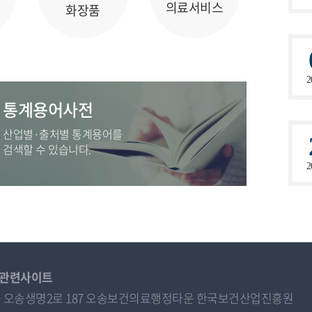
의료서비스
화장품
2
통계용어사전
산업별·출처별 통계용어를
검색할 수 있습니다.
2
관련사이트
오송읍 오송생명2로 187 오송보건의료행정타운 한국보건산업진흥원