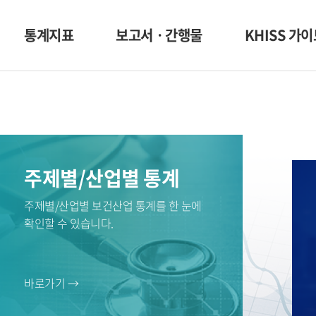
통계지표
보고서ㆍ간행물
KHISS 가
주제별/산업별 통계
주제별/산업별 보건산업 통계를 한 눈에
확인할 수 있습니다.
바로가기 →