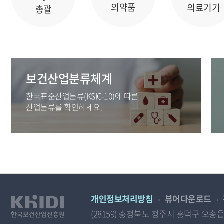
의약품
의료기기
총괄
보건산업분류체계
한국표준산업분류(KSIC-10)에 따른
산업분류를 확인하세요.
개인정보처리방침
뷰어다운로드
(28159) 충청북도 청주시 흥덕구 