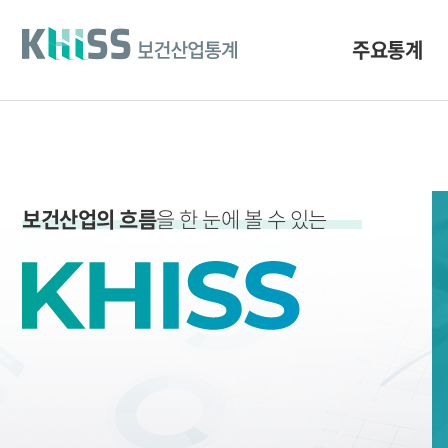
바
로
가
주요통계
기
및
건
너
띄
기
링
크
보건산업의 흐름
을 한 눈에 볼 수 있는